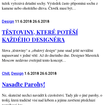
tužek vyřezává detailní sochy. Výsledek často připomíná sochu z
kamene nebo ohořelého dřeva. Člověk musí být…
Design
11.6.2018
26.6.2018
TĚSTOVINY, KTERÉ POTĚŠÍ
KAŽDÉHO DESIGNÉRA
Slova „těstoviny“ a „obalový design“ jsme snad ještě neviděni
napasované v jedné větě. Až do dnešního dne. Designer Maverick
Moscow nedávno zveřejnil tento koncept…
Chill
,
Design
1.6.2018
26.6.2018
Nasaďte Parohy!
Ne, skutečně nechci navádět k cizoložství. Tady jde o jiné parohy, o
trofej, která tradičně visí nad krbem a jejímu zavěšení předchází
namáhavý lov…